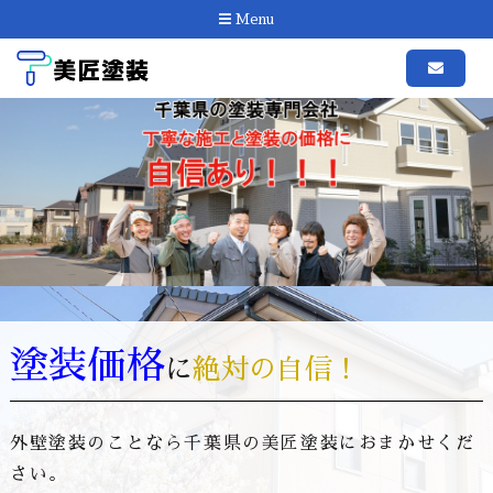
Menu
塗装価格
に
絶対の自信！
外壁塗装のことなら千葉県の美匠塗装におまかせくだ
さい。